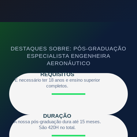
DESTAQUES SOBRE: PÓS-GRADUAÇÃO
ESPECIALISTA ENGENHEIRA
AERONÁUTICO
REQUISITOS
É necessário ter 18 anos e ensino superior
completos.
DURAÇÃO
A nossa pós-graduação dura até 15 meses.
São 420H no total.