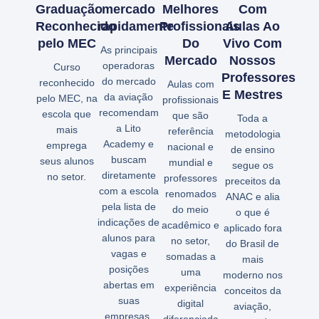
Graduação
mercado
Melhores
Com
Reconhecido
rapidamente
Profissionais
Aulas Ao
pelo MEC
Do
Vivo Com
As principais
Mercado
Nossos
operadoras
Curso
Professores
do mercado
reconhecido
Aulas com
E Mestres
da aviação
pelo MEC, na
profissionais
recomendam
escola que
que são
Toda a
a Lito
mais
referência
metodologia
Academy e
emprega
nacional e
de ensino
buscam
seus alunos
mundial e
segue os
diretamente
no setor.
professores
preceitos da
com a escola
renomados
ANAC e alia
pela lista de
do meio
o que é
indicações de
acadêmico e
aplicado fora
alunos para
no setor,
do Brasil de
vagas e
somadas a
mais
posições
uma
moderno nos
abertas em
experiência
conceitos da
suas
digital
aviação,
empresas.